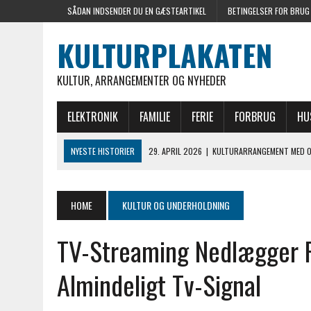
SÅDAN INDSENDER DU EN GÆSTEARTIKEL
BETINGELSER FOR BRUG
KULTURPLAKATEN
KULTUR, ARRANGEMENTER OG NYHEDER
ELEKTRONIK
FAMILIE
FERIE
FORBRUG
HU
NYESTE HISTORIER
29. APRIL 2026
|
KULTURARRANGEMENT MED OM
EVENTS
16. FEBRUAR 2026
|
SÅDAN BLIVER DIN ALTAN EN DEL AF KØBENHAVN
HOME
KULTUR OG UNDERHOLDNING
10. MARTS 2025
|
UNDGÅ DE 5 MEST TYPISKE JURIDISKE FALDGRUBER,
TV-Streaming Nedlægger F
20. FEBRUAR 2025
|
KLASSISKE KONFLIKTER TIL TRADITIONSFEJRING 
20. MAJ 2026
|
SAVNER DU MOTIVATION PÅ ARBEJDSPLADSEN? SÅDA
Almindeligt Tv-Signal