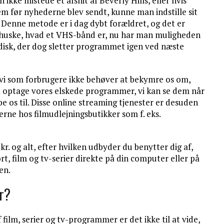
 ikke mistede et afsnit af Beverly Hills, eller hvis
m før nyhederne blev sendt, kunne man indstille sit
Denne metode er i dag dybt forældret, og det er
n huske, hvad et VHS-bånd er, nu har man muligheden
ddisk, der dog sletter programmet igen ved næste
t vi som forbrugere ikke behøver at bekymre os om,
at optage vores elskede programmer, vi kan se dem når
be os til. Disse online streaming tjenester er desuden
erne hos filmudlejningsbutikker som f. eks.
 og alt, efter hvilken udbyder du benytter dig af,
t, film og tv-serier direkte på din computer eller på
en.
år?
film, serier og tv-programmer er det ikke til at vide,