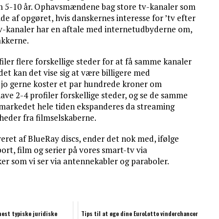
 om 5-10 år. Ophavsmændene bag store tv-kanaler som
side af opgøret, hvis danskernes interesse for ’tv efter
 tv-kanaler har en aftale med internetudbyderne om,
akkerne.
ler flere forskellige steder for at få samme kanaler
et kan det vise sig at være billigere med
r jo gerne koster et par hundrede kroner om
ve 2-4 profiler forskellige steder, og se de samme
 markedet hele tiden ekspanderes da streaming
heder fra filmselskaberne.
et af BlueRay discs, ender det nok med, ifølge
port, film og serier på vores smart-tv via
er som vi ser via antennekabler og paraboler.
est typiske juridiske
Tips til at øge dine EuroLotto vinderchancer