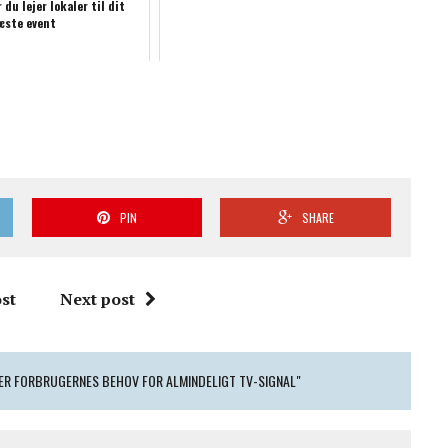
 du lejer lokaler til dit
æste event
PIN
SHARE
st
Next post
ER FORBRUGERNES BEHOV FOR ALMINDELIGT TV-SIGNAL"