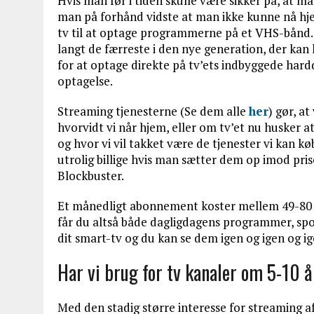
Hvis man før i tiden skulle være sikker på, at man
man på forhånd vidste at man ikke kunne nå hje
tv til at optage programmerne på et VHS-bånd. 
langt de færreste i den nye generation, der ka
for at optage direkte på tv’ets indbyggede har
optagelse.
Streaming tjenesterne (Se dem alle
her
) gør, a
hvorvidt vi når hjem, eller om tv’et nu husker 
og hvor vi vil takket være de tjenester vi kan kø
utrolig billige hvis man sætter dem op imod pris
Blockbuster.
Et månedligt abonnement koster mellem 49-80 kr.
får du altså både dagligdagens programmer, spor
dit smart-tv og du kan se dem igen og igen og ig
Har vi brug for tv kanaler om 5-10 
Med den stadig større interesse for streaming af 