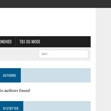
UNDHED
TØJ OG MODE
AUTHORS
No authors found
VI STØTTER