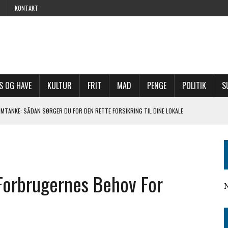
KONTAKT
S OG HAVE
KULTUR
FRIT
MAD
PENGE
POLITIK
S
TANKE: SÅDAN SØRGER DU FOR DEN RETTE FORSIKRING TIL DINE LOKALE
S GRØNNE FREMTID
 NÅR DU LEJER LOKALER TIL DIT NÆSTE EVENT
orbrugernes Behov For
I FAMILIEN – SÅDAN LØSER DU KONFLIKTEN
N TAGER DU STYRINGEN OG FÅR MERE ANSVAR