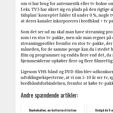
om vi har brug for antennestik eller tv-bokse
f.eks. TV3 har sikret sig en plads på den rigtige 
tidsplan’ konceptet falder til under 0 %, nogle
at deres kanaler inkorporeres i bredbånd + tv p
Som det ser ud nu skal man have streaming profi
som i en stor tv-pakke, men når man regner på d
streamingprofiler fremfor en stor tv-pakke, de
måneden, for de samme penge kan du i stedet ha
film og programmer og endda flere end det, da
hjemmesiderne opkøber flere og flere filmrettig
Ligesom VHS-bånd og DVD-film blev udkonkurrer
udviklingseksperterne, at vi om 5-10 år ser tv, s
bredbåndsforbindelsen, fremfor at købe tv-pakk
Andre spændende artikler:
Bankohallen, en kulturinstitution
Undgå de 5 m